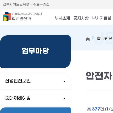
전북자치도교육청
주요누리집
전북특별자치도교육청
부서소개
공지사항
부서자료실
학교안전과
학교안전
업무마당
안전자
산업안전보건
중대재해예방
377
1
총
건 (
/