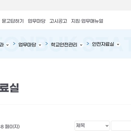
묻고답하기
업무마당
고시공고
지침·업무매뉴얼
안전자료실
과
업무마당
학교안전관리
료실
38 페이지)