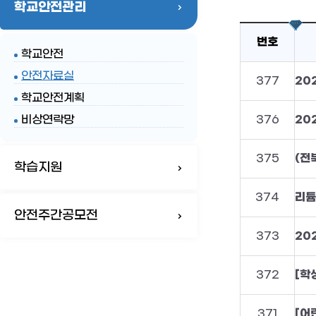
학교안전관리
번호
학교안전
안전자료실
377
학교안전계획
비상연락망
376
375
(전
학습지원
374
리튬
안전주간공모전
373
20
372
371