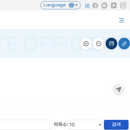
Language
목록수: