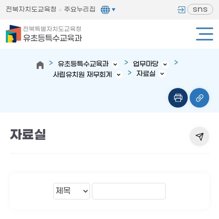
sns
전북자치도교육청
주요누리집
전북특별자치도교육청
유초등특수교육과
유초등특수교육과
업무마당
자료실
사립유치원 재무회계
자료실