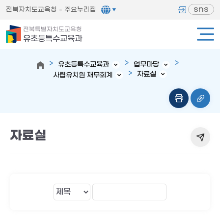
sns
전북자치도교육청
주요누리집
전북특별자치도교육청
유초등특수교육과
유초등특수교육과
업무마당
자료실
사립유치원 재무회계
자료실