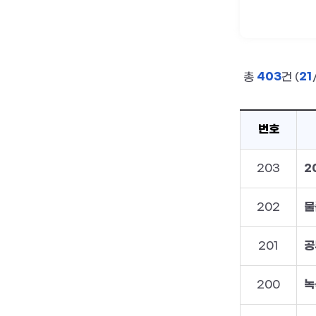
403
21
총
건 (
번호
203
2
202
201
공
200
녹