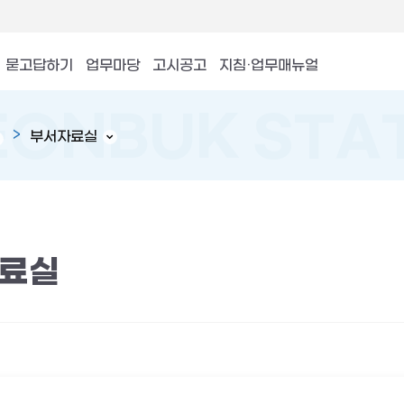
묻고답하기
업무마당
고시공고
지침·업무매뉴얼
부서자료실
료실