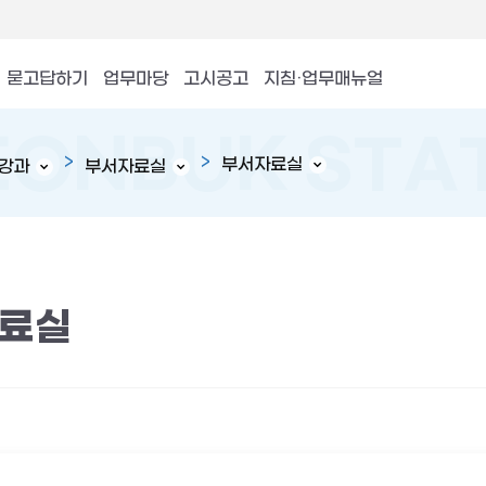
묻고답하기
업무마당
고시공고
지침·업무매뉴얼
부서자료실
강과
부서자료실
료실