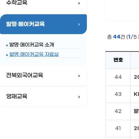
수학교육
발명·메이커교육
44
1
총
건 (
/5
발명·메이커교육 소개
발명·메이커교육 자료실
번호
전북외국어교육
44
2
43
K
영재교육
42
발
41
2