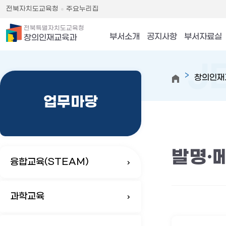
전북자치도교육청
주요누리집
전북특별자치도교육청
부서소개
공지사항
부서자료실
창의인재교육과
창의인재
업무마당
발명·
융합교육(STEAM)
과학교육