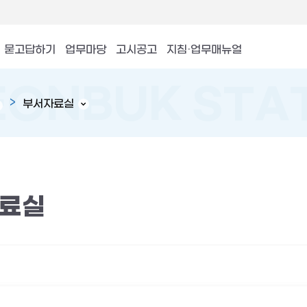
묻고답하기
업무마당
고시공고
지침·업무매뉴얼
부서자료실
료실