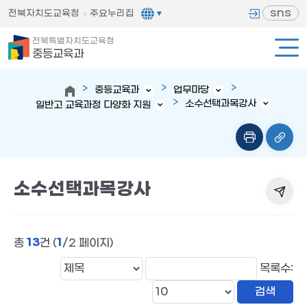
sns
전북자치도교육청
주요누리집
전북특별자치도교육청
중등교육과
중등교육과
업무마당
소수선택과목강사
일반고 교육과정 다양화 지원
소수선택과목강사
13
1
총
건 (
/2 페이지)
목록수: