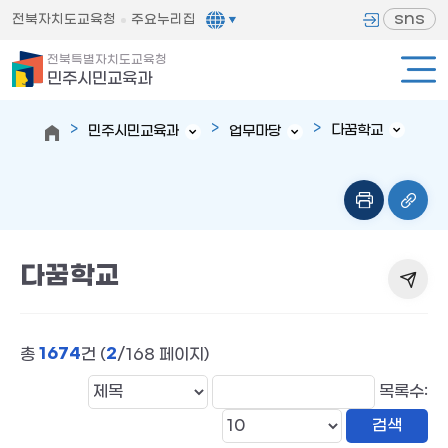
sns
전북자치도교육청
주요누리집
전북특별자치도교육청
민주시민교육과
다꿈학교
민주시민교육과
업무마당
다꿈학교
1674
2
총
건 (
/168 페이지)
목록수: