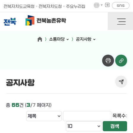
sns
전북자치도교육청
전북자치도청
주요누리집
소통마당
공지사항
공지사항
총
66
건 (
3
/7 페이지)
목록수: