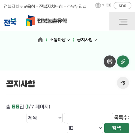
sns
전북자치도교육청
전북자치도청
주요누리집
소통마당
공지사항
공지사항
총
66
건 (
1
/7 페이지)
목록수: