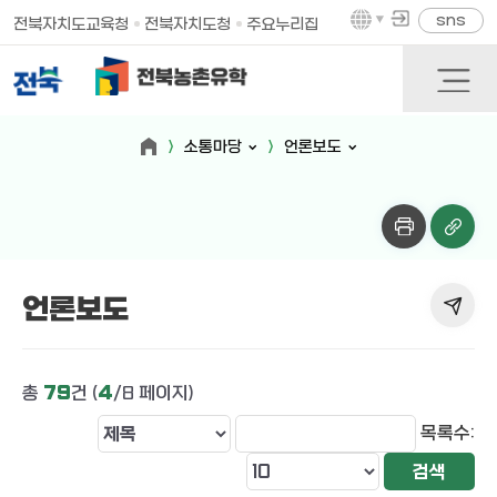
sns
전북자치도교육청
전북자치도청
주요누리집
소통마당
언론보도
언론보도
총
79
건 (
4
/8 페이지)
목록수: