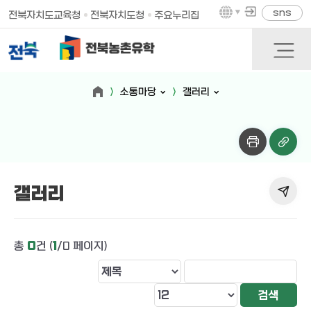
sns
전북자치도교육청
전북자치도청
주요누리집
소통마당
갤러리
갤러리
총
0
건 (
1
/0 페이지)