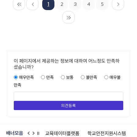
1
2
3
4
5
이 페이지에서 제공하는 정보에 대하여 어느정도 만족하
셨습니까?
매우만족
만족
보통
불만족
매우불
만족
배너모음
교육데이터플랫폼
학교안전지원시스템
어린이안전넷
공공