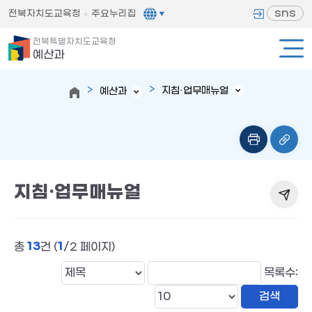
sns
전북자치도교육청
주요누리집
전북특별자치도교육청
예산과
지침·업무매뉴얼
예산과
지침·업무매뉴얼
13
1
총
건 (
/2 페이지)
목록수: