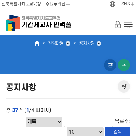
전북특별자치도교육청
주요누리집
SNS
전북특별자치도교육청
기간제교사 인력풀
전
본
체
인
메
확
알림마당
공지사항
뉴
인
열
기
공지사항
총
37
건 (
1
/4 페이지)
목록수: