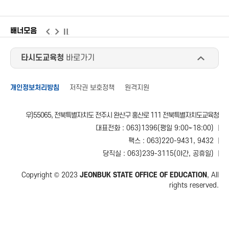
배너모음
이
다
일
전
음
시
정
타시도교육청
바로가기
지
개인정보처리방침
저작권 보호정책
원격지원
우)55065, 전북특별자치도 전주시 완산구 홍산로 111 전북특별자치도교육청
대표전화 : 063)1396(평일 9:00~18:00)
팩스 : 063)220-9431, 9432
당직실 : 063)239-3115(야간, 공휴일)
Copyright © 2023
JEONBUK STATE OFFICE OF EDUCATION
, All
rights reserved.