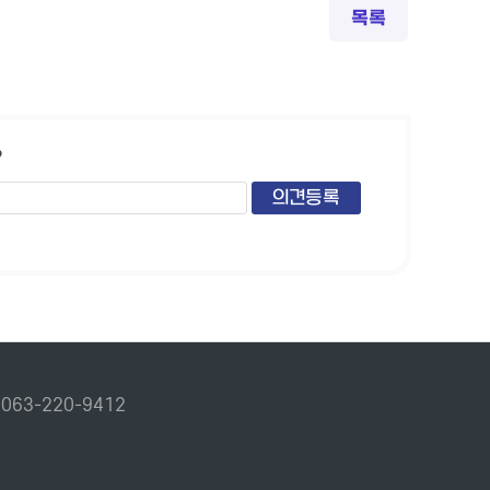
목록
?
.
063-220-9412