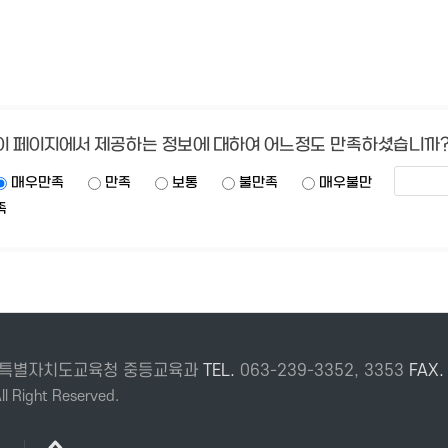
이 페이지에서 제공하는 정보에 대하여 어느정도 만족하셨습니까
매우만족
만족
보통
불만족
매우불만
족
 전북특별자치도교육청 중등교육과
TEL.
063-239-3352, 3353
FAX
l Right Reserved.