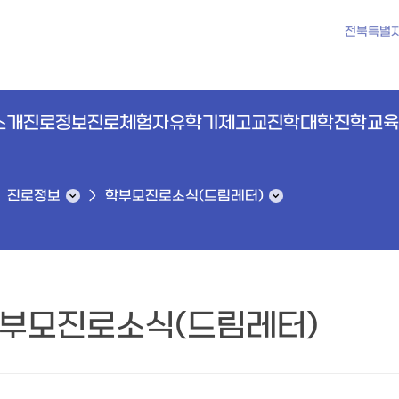
전북특별
소개
진로정보
진로체험
자유학기제
고교진학
대학진학
교육
진로정보
학부모진로소식(드림레터)
부모진로소식(드림레터)