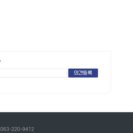
?
.
063-220-9412