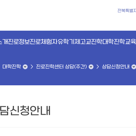
전북특별
소개
진로정보
진로체험
자유학기제
고교진학
대학진학
교육
대학진학
진로진학센터 상담(주간)
상담신청안내
담신청안내