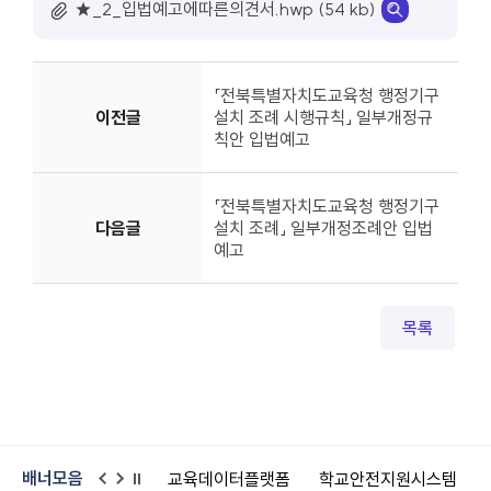
★_2_입법예고에따른의견서.hwp (54 kb)
「전북특별자치도교육청 행정기구
이전글
설치 조례 시행규칙」 일부개정규
칙안 입법예고
「전북특별자치도교육청 행정기구
다음글
설치 조례」 일부개정조례안 입법
예고
목록
배너모음
원학교
교육데이터플랫폼
학교안전지원시스템
어린이안전넷