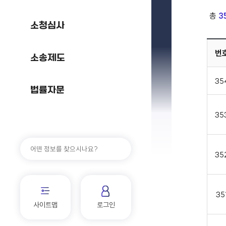
총
3
소청심사
번
소송제도
35
법률자문
35
35
35
사이트맵
로그인