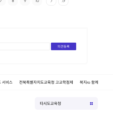
7
8
9
10
특별자치도교육청 고교학점제
복지ro 함께만드는복지
공공재정환
타시도교육청