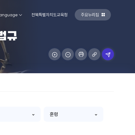
anguage
전북특별자치도교육청
주요누리집
법규
훈령