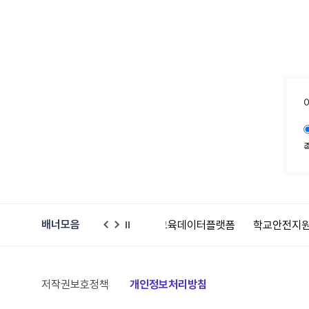
배너모음
한누리병원학교
교육데이터플랫폼
학교안전지원시스템
어린이
이
다
일
전
음
시
정
지
저작권보호정책
개인정보처리방침