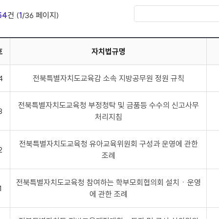
54
건 (
1
/36 페이지)
호
자치법규명
4
전북특별자치도교육감 소속 지방공무원 정원 규칙
전북특별자치도교육청 부정청탁 및 금품등 수수의 신고사무
3
처리지침
전북특별자치도교육청 유아교육위원회 구성과 운영에 관한
2
조례
전북특별자치도교육청 참여하는 학부모회협의회 설치ㆍ운영
1
에 관한 조례