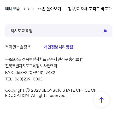
배너모음
이터플랫폼
학교안전지원시스템
어린이안전넷
공공데이터 의
이
다
일
전
음
시
정
지
타시도교육청
저작권보호정책
개인정보처리방침
우)55065, 전북특별자치도 전주시 완산구 홍산로 111
전북특별자치도교육청 노사협력과
FAX. 063-220-9431, 9432
TEL. 063)239-0883
Copyright © 2023 JEONBUK STATE OFFICE OF
EDUCATION, All rights reserved.
TOP