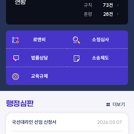
현황
규칙
73건
훈령
28건
로앤비
소청심사
법률상담
소송제도
교육규제
행정심판
더보기
국선대리인 선임 신청서
2026.05.07