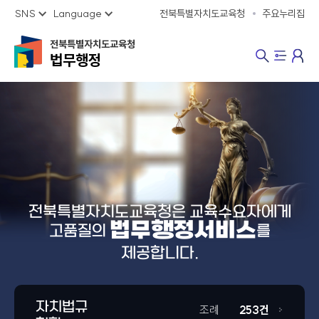
SNS
Language
전북특별자치도교육청
주요누리집
전북특별자치도교육청
법무행정
전북특별자치도교육청은 교육수요자에게
법무행정서비스
고품질의
를
제공합니다.
자치법규
조례
253건