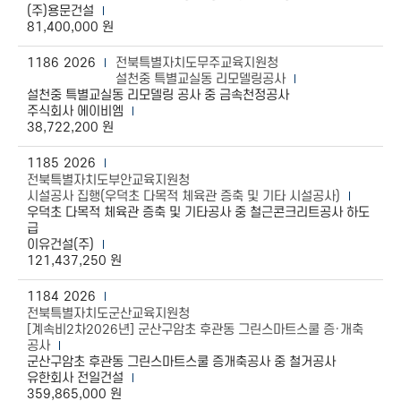
(주)용문건설
81,400,000 원
1186
2026
전북특별자치도무주교육지원청
설천중 특별교실동 리모델링공사
설천중 특별교실동 리모델링 공사 중 금속천정공사
주식회사 에이비엠
38,722,200 원
1185
2026
전북특별자치도부안교육지원청
시설공사 집행(우덕초 다목적 체육관 증축 및 기타 시설공사)
우덕초 다목적 체육관 증축 및 기타공사 중 철근콘크리트공사 하도
급
이유건설(주)
121,437,250 원
1184
2026
전북특별자치도군산교육지원청
[계속비2차2026년] 군산구암초 후관동 그린스마트스쿨 증·개축
공사
군산구암초 후관동 그린스마트스쿨 증개축공사 중 철거공사
유한회사 전일건설
359,865,000 원