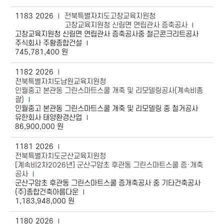
1183
2026
전북특별자치도고창교육지원청
고창교육지원청 신림면 연립관사 증축공사
고창교육지원청 신림면 연립관사 증축공사중 철근콘크리트공사
주식회사 주황종합건설
745,781,400 원
1182
2026
전북특별자치도남원교육지원청
인월중고 본관동 그린스마트스쿨 개축 및 리모델링공사(계속비총
괄)
인월중고 본관동 그린스마트스쿨 개축 및 리모델링 중 철거공사
유한회사 태양환경산업
86,900,000 원
1181
2026
전북특별자치도군산교육지원청
[계속비2차2026년] 군산구암초 후관동 그린스마트스쿨 증·개축
공사
군산구암초 후관동 그린스마트스쿨 증개축공사 중 기타건축공사
(주)종합건축아름다운
1,183,948,000 원
1180
2026