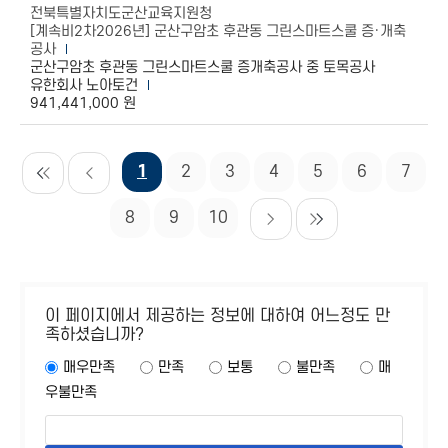
전북특별자치도군산교육지원청
[계속비2차2026년] 군산구암초 후관동 그린스마트스쿨 증·개축
공사
군산구암초 후관동 그린스마트스쿨 증개축공사 중 토목공사
유한회사 노아토건
941,441,000 원
1
2
3
4
5
6
7
8
9
10
이 페이지에서 제공하는 정보에 대하여 어느정도 만
족하셨습니까?
매우만족
만족
보통
불만족
매
우불만족