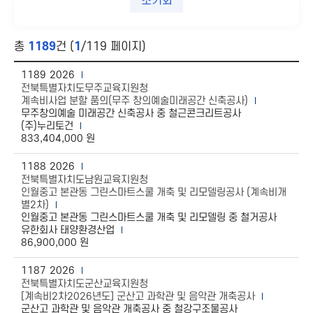
초기화
총
1189
건 (
1
/119 페이지)
1189
2026
전북특별자치도무주교육지원청
계속비사업 분할 품의(무주 창의예술미래공간 신축공사)
무주창의예술 미래공간 신축공사 중 철근콘크리트공사
(주)누리토건
833,404,000 원
1188
2026
전북특별자치도남원교육지원청
인월중고 본관동 그린스마트스쿨 개축 및 리모델링공사 (계속비개
별2차)
인월중고 본관동 그린스마트스쿨 개축 및 리모델링 중 철거공사
유한회사 태양환경산업
86,900,000 원
1187
2026
전북특별자치도군산교육지원청
[계속비2차2026년도] 군산고 과학관 및 음악관 개축공사
군산고 과학관 및 음악관 개축공사 중 철강구조물공사