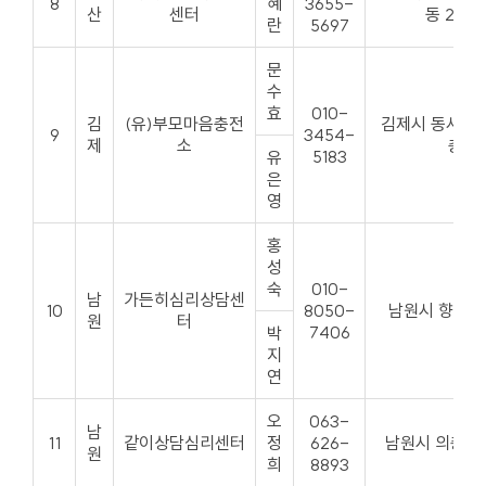
8
혜
3655-
산
센터
동 201호
란
5697
문
수
효
010-
김
(유)부모마음충전
김제시 동서로 2
9
3454-
제
소
층
5183
유
은
영
홍
성
숙
010-
남
가든히심리상담센
10
8050-
남원시 향단로 
원
터
7406
박
지
연
오
063-
남
11
같이상담심리센터
정
626-
남원시 의총로 1
원
희
8893