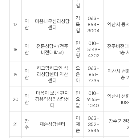
열
김
063-
익
마음나무심리상담
17
옥
854-
익산시 동서로 11
산
센터
엽
3004
민
010-
익
전문상담사(전주
전주비전대학교
18
선
5149-
산
비전대학교)
1층 시온
영
4302
허그맘허그인 심
오
063-
익
익산시 선화로1길 
19
리상담센터 익산
은
851-
산
층 201호
센터
아
7735
마음이 보낸 편지
민
010-
익
익산시 선화로 10
20
김용임심리상담센
요
9165-
산
108-901
터
달
1040
이
063-
장
장수군 천천면
21
재순상담센터
제
352-
수
26
순
3646