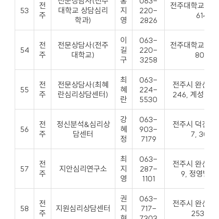
전문상담사(전주
홍
063-
전
전주대학교 교
53
대학교 상담심리
지
220-
주
614호
학과)
영
2826
이
063-
전
전문상담사(전주
전주대학교 교
54
길
220-
주
대학교)
803호
구
3258
최
063-
전
전문상담사(최혜
전주시 완산구
55
혜
224-
주
란심리상담센터)
246, 계성빌딩
란
5530
강
063-
전
정신분석&심리상
전주시 덕진구
56
혜
903-
주
담센터
7, 303
정
7179
최
063-
전
전주시 완산구
57
지안심리연구소
지
287-
주
9, 정영빌딩
영
1101
권
063-
전
전주시 완산구
58
지원심리상담센터
지
717-
주
253, 3
현
7303