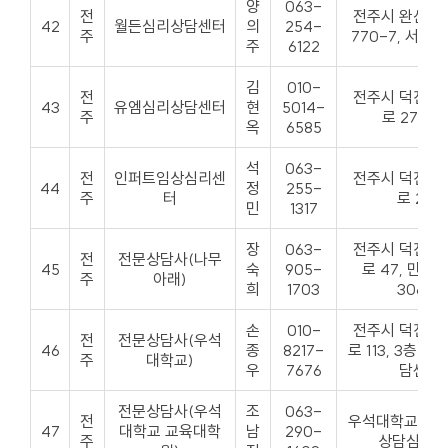
양
063-
전
전주시 완산구
42
월든심리상담센터
의
254-
주
770-7, 서진
주
6122
김
010-
전
전주시 덕진구
43
유엠심리상담센터
현
5014-
주
로 277, 
옥
6585
석
063-
전
인퍼트임상심리센
전주시 덕진구
44
정
255-
주
터
로 254
민
1317
장
063-
전주시 덕진구
전
전문상담사(나무
45
숙
905-
로 47, 만성
주
아래)
희
1703
306-2
손
010-
전주시 덕진구
전
전문상담사(우석
46
종
8217-
로 113, 3층 
주
대학교)
우
7676
담센터
전문상담사(우석
조
063-
전
우석대학교 교
47
대학교 교육대학
남
290-
주
상담심리전