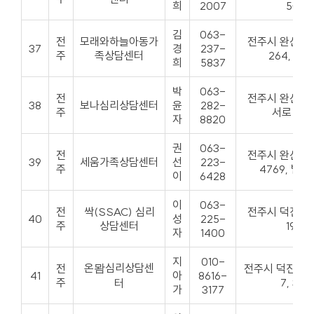
희
2007
5층
김
063-
전
모래와하늘아동가
전주시 완산구
37
경
237-
주
족상담센터
264, 50
희
5837
박
063-
전
전주시 완산구
38
보나심리상담센터
윤
282-
주
서로 55-
자
8820
권
063-
전
전주시 완산구
39
세움가족상담센터
선
223-
주
4769, 별관
이
6428
이
063-
전
싹(SSAC) 심리
전주시 덕진구
40
성
225-
주
상담센터
190
자
1400
지
010-
온뫔심리상담센
전
전주시 덕진구 
41
아
8616-
주
7, 3층
터
가
3177