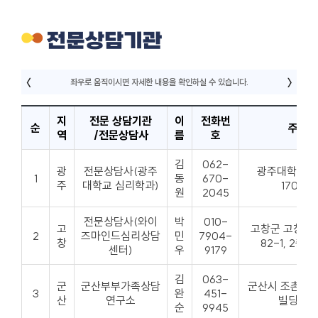
전문상담기관
지
전문 상담기관
이
전화번
순
주소
역
/전문상담사
름
호
김
062-
광
전문상담사(광주
광주대학교 
1
동
670-
주
대학교 심리학과)
1703호
원
2045
전문상담사(와이
박
010-
고
고창군 고창읍
2
즈마인드심리상담
민
7904-
창
82-1, 2층 2
센터)
우
9179
김
063-
군
군산부부가족상담
군산시 조촌로 1
3
완
451-
산
연구소
빌딩 3층
순
9945