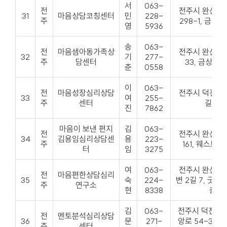
서
063-
전
전주시 완산구
31
마음상담코칭센터
민
228-
주
298-1, 금원빌
영
5936
송
063-
전
마음샘아동가족상
전주시 완산구
32
기
277-
주
담센터
33, 금상빌딩
춘
0558
이
063-
전
마음성장심리상담
전주시 덕진구 
33
여
255-
주
센터
길 31
진
7862
마음이 보낸 편지
김
063-
전
전주시 완산구
34
김용임심리상담센
용
223-
주
161, 웨스트빌 
터
임
3275
여
063-
전주시 완산구
전
마음편한상담심리
35
숙
224-
변 2길 7, 굿모
주
연구소
현
8338
층
김
063-
전주시 덕진구 
전
멘토분석심리상담
36
문
271-
앙로 54-33 
주
센터