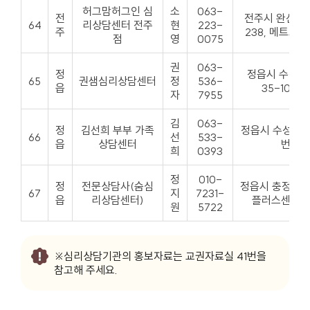
허그맘허그인 심
소
063-
전
전주시 완산구
64
리상담센터 전주
현
223-
주
238, 메트로빌
점
영
0075
권
063-
정
정읍시 수성택
65
권샘심리상담센터
정
536-
읍
35-10, 10
자
7955
김
063-
정
김선희 부부 가족
정읍시 수성5로, 
66
선
533-
읍
상담센터
번지
희
0393
정
010-
정
전문상담사(숨심
정읍시 충정로 2
67
지
7231-
읍
리상담센터)
플러스센터 1
원
5722
※심리상담기관의 홍보자료는 교권자료실 41번을
참고해 주세요.