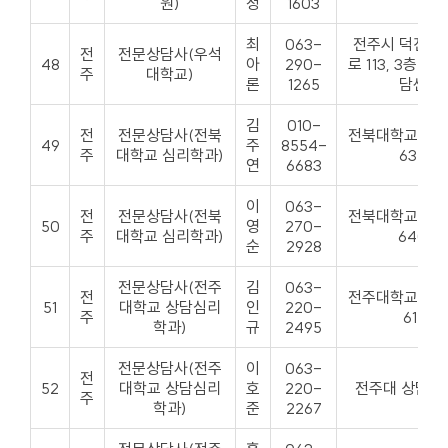
원)
정
1603
최
063-
전주시 덕진구
전
전문상담사(우석
48
아
290-
로 113, 3층 
주
대학교)
론
1265
담센터
김
010-
전
전문상담사(전북
전북대학교 인
49
주
8554-
주
대학교 심리학과)
632호
연
6683
이
063-
전
전문상담사(전북
전북대학교 인
50
영
270-
주
대학교 심리학과)
640호
순
2928
전문상담사(전주
김
063-
전
전주대학교 교
51
대학교 상담심리
인
220-
주
611호
학과)
규
2495
전문상담사(전주
이
063-
전
52
대학교 상담심리
호
220-
전주대 상담심
주
학과)
준
2267