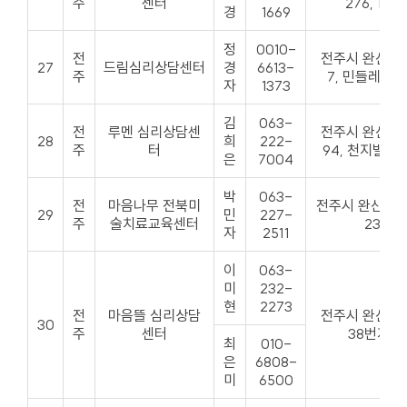
주
센터
276, 110
경
1669
정
0010-
전
전주시 완산구
27
드림심리상담센터
경
6613-
주
7, 민들레빌 
자
1373
김
063-
전
루멘 심리상담센
전주시 완산구
28
희
222-
주
터
94, 천지빌딩 
은
7004
박
063-
전
마음나무 전북미
전주시 완산구 
29
민
227-
주
술치료교육센터
23-4
자
2511
이
063-
미
232-
현
2273
전
마음뜰 심리상담
전주시 완산구
30
주
센터
38번지 2
최
010-
은
6808-
미
6500