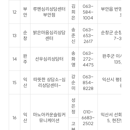
김
063-
부
루멘심리상담센터
부안읍 번영로 195
12
희
584-
안
부안점
호
은
1004
송
063-
순
밝은마음심리상담
순창군 순창읍 
13
준
653-
창
센터
7-3번지
신
2617
송
063-
완
완주군 이서면
14
선우심리상담터
화
272-
주
135, 5층
영
4475
강
063-
익
따뜻한 상담소-심
익산시 평동로 7
15
순
854-
산
리상담센터-
층
미
8228
성
은
정
010-
익
마노아카운슬링커
익산서 선화로 3
16
6683-
산
뮤니케이션
5, 현진빌딩
2502
고
부