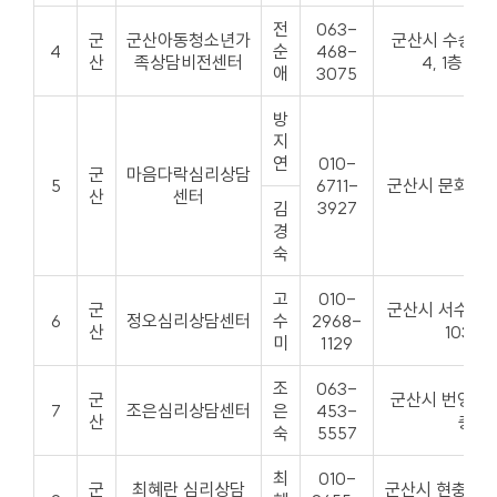
전
063-
군
군산아동청소년가
군산시 수송안1길
4
순
468-
산
족상담비전센터
4, 1층 10
애
3075
방
지
연
010-
군
마음다락심리상담
5
6711-
군산시 문화로 7
산
센터
3927
김
경
숙
고
010-
군
군산시 서수송1길
6
정오심리상담센터
수
2968-
산
103호
미
1129
조
063-
군
군산시 번영로 2
7
조은심리상담센터
은
453-
산
충
숙
5557
최
010-
군
최혜란 심리상담
군산시 현충로 3