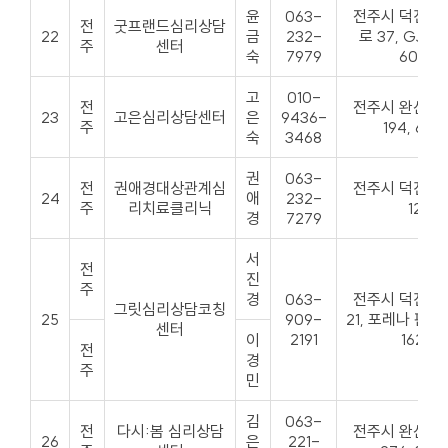
윤
063-
전주시 덕진구
전
굿프랜드심리상담
22
금
232-
로 37, GJ
주
센터
숙
7979
603호
고
010-
전
전주시 완산구
23
고은심리상담센터
은
9436-
주
194, 60
숙
3468
권
063-
전
권애경대상관계심
전주시 덕진구
24
애
232-
주
리치료클리닉
120
경
7279
서
전
진
주
경
063-
전주시 덕진구
그릿심리상담코칭
25
909-
21, 포레나 판매
센터
2191
162호
이
전
경
주
민
김
063-
전
다시:봄 심리상담
전주시 완산구
26
은
221-