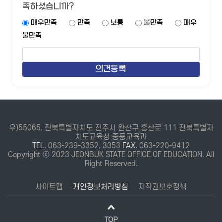
족하셨습니까?
매우만족
만족
보통
불만족
매우
불만족
우)55065, 전북특별자치도 전주시 완산구 홍산로 111 전북특별자
치도교육청 중등교육과
TEL.
063-239-3352, 3353
FAX.
063-220-9412
Copyright ⓒ 2023 JEONBUK STATE OFFICE OF EDUCATION. All
Right Reserved.
사이트맵
개인정보처리방침
저작권보호정책