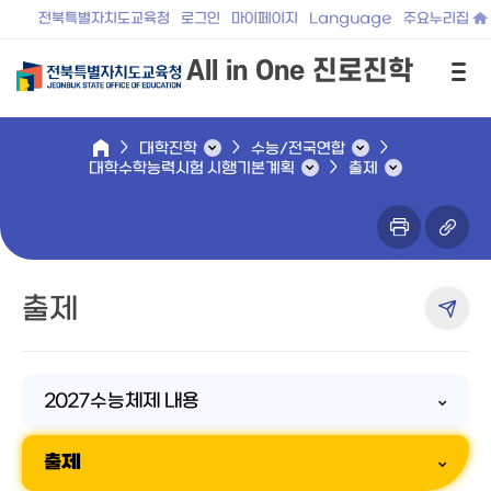
전북특별자치도교육청
로그인
마이페이지
Language
주요누리집
All in One 진로진학
대학진학
수능/전국연합
대학수학능력시험 시행기본계획
출제
출제
2027수능체제 내용
출제