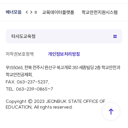
배너모음
교육데이터플랫폼
학교안전지원시스템
어린이안전넷
공공
이
다
일
전
음
시
정
지
타시도교육청
저작권보호정책
개인정보처리방침
우)55065, 전북 전주시 완산구 쑥고개로 351 세종빌딩 2층 학교안전과
학교안전공제회,
FAX. 063-237-5237,
TEL. 063-239-0865~7
Copyright © 2023 JEONBUK STATE OFFICE OF
EDUCATION, All rights reserved.
TOP