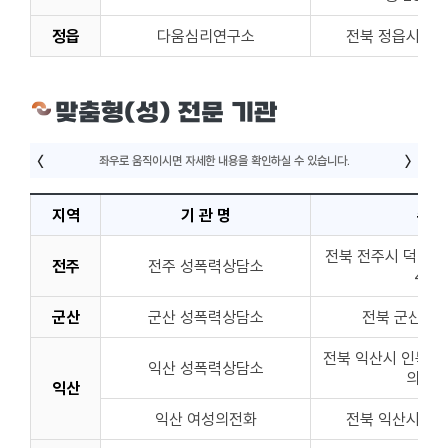
정읍
다움심리연구소
전북 정읍시 충정
맞춤형(성) 전문 기관
지역
기 관 명
주 
전북 전주시 덕진구 
전주
전주 성폭력상담소
401
군산
군산 성폭력상담소
전북 군산시 
전북 익산시 인북로 
익산 성폭력상담소
의소 
익산
익산 여성의전화
전북 익산시 익산