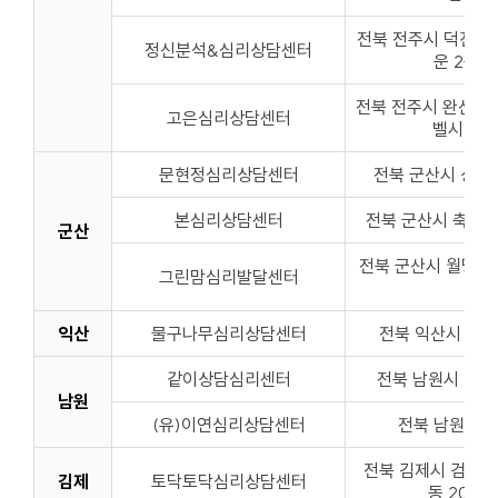
전북 전주시 덕진구 
정신분석&심리상담센터
운 2동 3
전북 전주시 완산구 
고은심리상담센터
벨시티 6
문현정심리상담센터
전북 군산시 상지곡
본심리상담센터
전북 군산시 축동안3
군산
전북 군산시 월명로 
그린맘심리발달센터
층
익산
물구나무심리상담센터
전북 익산시 익산
같이상담심리센터
전북 남원시 의총로 
남원
(유)이연심리상담센터
전북 남원시 대
전북 김제시 검산택
김제
토닥토닥심리상담센터
동 205, 