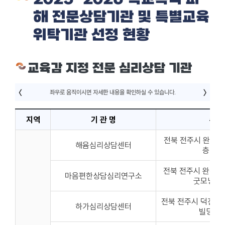
해 전문상담기관 및 특별교육
위탁기관 선정 현황
교육감 지정 전문 심리상담 기관
지역
기 관 명
주 
전북 전주시 완산구 
해윰심리상담센터
층 20
전북 전주시 완산구
마음편한상담심리연구소
굿모닝빌딩
전북 전주시 덕진구 
하가심리상담센터
빌딩 2